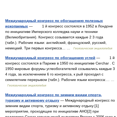
Международный конгресс по обогащению полезных
ископаемых
— 1 й конгресс состоялся в 1952 в Лондоне
по инициативе Имперского колледжа науки и техники
(Великобритания). Конгресс созывается каждые 2 3 года
(табл.). Рабочие языки: английский, французский, русский,
немецкий. Три первых конгресса… …
Геологическая энциклопедия
Международный конгресс по обогащению углей
— 1 й
конгресс состоялся в Париже в 1950 по инициативе Cerchar . C
1950 мировые форумы углеобогатителей созывались каждые 3
4 года, за исключением 6 го конгресса, к рый проходил c
семилетним перерывом (табл.). Рабочие языки конгресса:… …
Геологическая энциклопедия
Международный конгресс по зимним видам спорта,
туризму и активному отдыху
— Международный конгресс по
зимним видам спорта, туризму и активному отдыху:[1]
мероприятие, проходящее по инициативе АНО[2] при
поддержке Союза горнолыжной индустрии России с 2006 года в